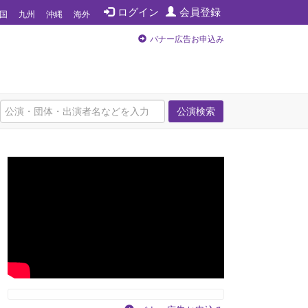
ログイン
会員登録
国
九州
沖縄
海外
バナー広告お申込み
公演検索