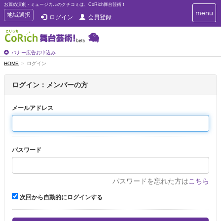
お薦め演劇・ミュージカルのクチコミは、CoRich舞台芸術！
T
menu
T
地域選択
ログイン
会員登録
o
o
g
g
g
g
l
l
バナー広告お申込み
e
e
HOME
ログイン
n
n
a
a
v
ログイン：メンバーの方
i
v
g
i
a
メールアドレス
g
t
a
i
t
o
n
i
パスワード
o
n
パスワードを忘れた方は
こちら
次回から自動的にログインする