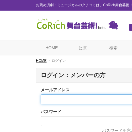
お薦め演劇・ミュージカルのクチコミは、CoRich舞台芸術
HOME
公演
検索
HOME
ログイン
ログイン：メンバーの方
メールアドレス
パスワード
パスワードを忘