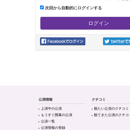
次回から自動的にログインする
公演情報
クチコミ
上演中の公演
観たい公演のクチコミ
もうすぐ開幕の公演
観てきた公演のクチコ
公演一覧
公演情報の登録