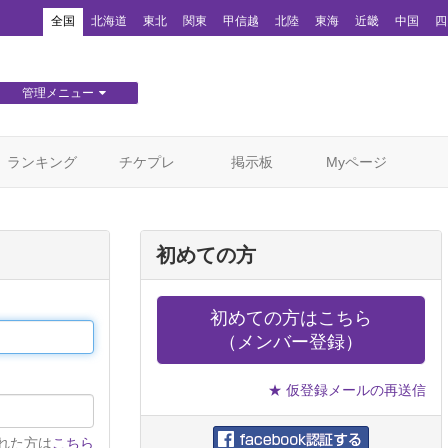
！
全国
北海道
東北
関東
甲信越
北陸
東海
近畿
中国
四
管理メニュー
団体WEBサイト管理
顧客管理
ランキング
チケプレ
掲示板
Myページ
初めての方
初めての方はこちら
（メンバー登録）
★ 仮登録メールの再送信
れた方は
こちら