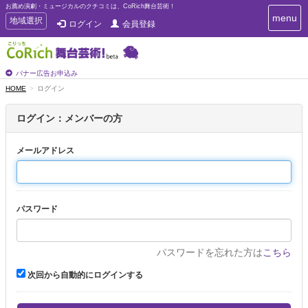
お薦め演劇・ミュージカルのクチコミは、CoRich舞台芸術！
T
menu
T
地域選択
ログイン
会員登録
o
o
g
g
g
g
l
l
バナー広告お申込み
e
e
HOME
ログイン
n
n
a
a
v
ログイン：メンバーの方
i
v
g
i
a
メールアドレス
g
t
a
i
t
o
n
i
パスワード
o
n
パスワードを忘れた方は
こちら
次回から自動的にログインする