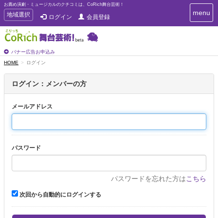
お薦め演劇・ミュージカルのクチコミは、CoRich舞台芸術！
T
menu
T
地域選択
ログイン
会員登録
o
o
g
g
g
g
l
l
バナー広告お申込み
e
e
HOME
ログイン
n
n
a
a
v
ログイン：メンバーの方
i
v
g
i
a
メールアドレス
g
t
a
i
t
o
n
i
パスワード
o
n
パスワードを忘れた方は
こちら
次回から自動的にログインする