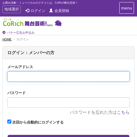
お薦め演劇・ミュージカルのクチコミは、CoRich舞台芸術！
T
menu
T
地域選択
ログイン
会員登録
o
o
g
g
g
g
l
l
バナー広告お申込み
e
e
HOME
ログイン
n
n
a
a
v
ログイン：メンバーの方
i
v
g
i
a
メールアドレス
g
t
a
i
t
o
n
i
パスワード
o
n
パスワードを忘れた方は
こちら
次回から自動的にログインする