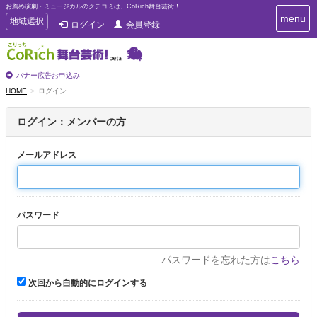
お薦め演劇・ミュージカルのクチコミは、CoRich舞台芸術！
T
menu
T
地域選択
ログイン
会員登録
o
o
g
g
g
g
l
l
バナー広告お申込み
e
e
HOME
ログイン
n
n
a
a
v
ログイン：メンバーの方
i
v
g
i
a
メールアドレス
g
t
a
i
t
o
n
i
パスワード
o
n
パスワードを忘れた方は
こちら
次回から自動的にログインする