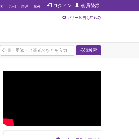
ログイン
会員登録
国
九州
沖縄
海外
バナー広告お申込み
公演検索