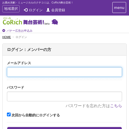
お薦め演劇・ミュージカルのクチコミは、CoRich舞台芸術！
T
menu
T
地域選択
ログイン
会員登録
o
o
g
g
g
g
l
l
バナー広告お申込み
e
e
HOME
ログイン
n
n
a
a
v
ログイン：メンバーの方
i
v
g
i
a
メールアドレス
g
t
a
i
t
o
n
i
パスワード
o
n
パスワードを忘れた方は
こちら
次回から自動的にログインする