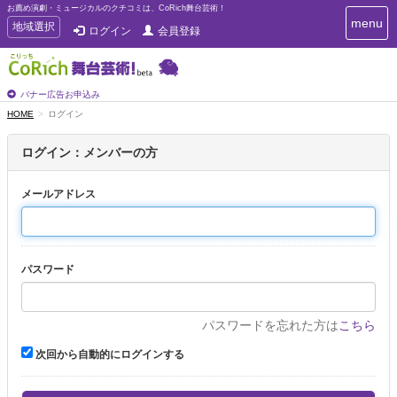
お薦め演劇・ミュージカルのクチコミは、CoRich舞台芸術！
T
menu
T
地域選択
ログイン
会員登録
o
o
g
g
g
g
l
l
バナー広告お申込み
e
e
HOME
ログイン
n
n
a
a
v
ログイン：メンバーの方
i
v
g
i
a
メールアドレス
g
t
a
i
t
o
n
i
パスワード
o
n
パスワードを忘れた方は
こちら
次回から自動的にログインする