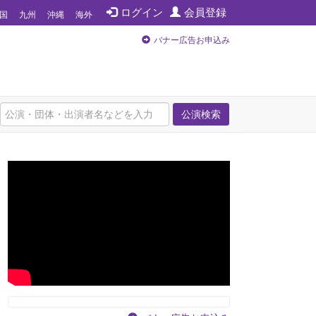
ログイン
会員登録
国
九州
沖縄
海外
バナー広告お申込み
公演検索