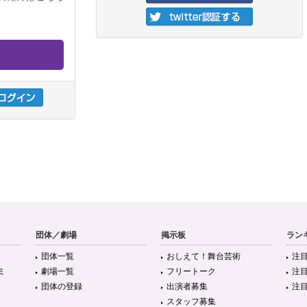
団体／劇場
掲示板
ラン
団体一覧
おしえて！舞台芸術
注
ミ
劇場一覧
フリートーク
注
団体の登録
出演者募集
注
スタッフ募集