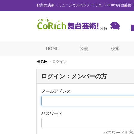
お薦め演劇・ミュージカルのクチコミは、CoRich舞台芸術
HOME
公演
検索
HOME
ログイン
ログイン：メンバーの方
メールアドレス
パスワード
パスワードを忘