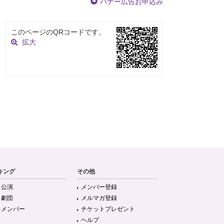
バナー広告お申込み
このページのQRコードです。
拡大
キング
その他
目公演
メンバー登録
目劇団
メルマガ登録
目メンバー
チケットプレゼント
ヘルプ