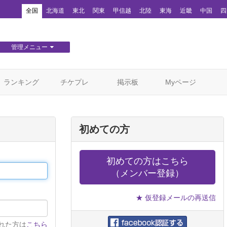
！
全国
北海道
東北
関東
甲信越
北陸
東海
近畿
中国
四
管理メニュー
団体WEBサイト管理
顧客管理
ランキング
チケプレ
掲示板
Myページ
初めての方
初めての方はこちら
（メンバー登録）
★ 仮登録メールの再送信
れた方は
こちら