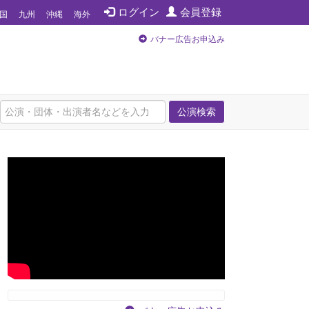
ログイン
会員登録
国
九州
沖縄
海外
バナー広告お申込み
公演検索