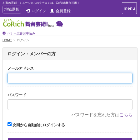
お薦め演劇・ミュージカルのクチコミは、CoRich舞台芸術！
T
menu
T
地域選択
ログイン
会員登録
o
o
g
g
g
g
l
l
バナー広告お申込み
e
e
HOME
ログイン
n
n
a
a
v
ログイン：メンバーの方
i
v
g
i
a
メールアドレス
g
t
a
i
t
o
n
i
パスワード
o
n
パスワードを忘れた方は
こちら
次回から自動的にログインする