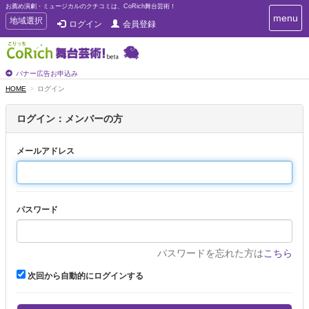
お薦め演劇・ミュージカルのクチコミは、CoRich舞台芸術！
T
menu
T
地域選択
ログイン
会員登録
o
o
g
g
g
g
l
l
バナー広告お申込み
e
e
HOME
ログイン
n
n
a
a
v
ログイン：メンバーの方
i
v
g
i
a
メールアドレス
g
t
a
i
t
o
n
i
パスワード
o
n
パスワードを忘れた方は
こちら
次回から自動的にログインする