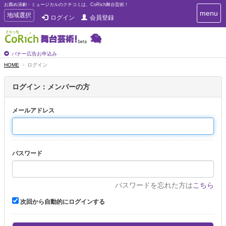
お薦め演劇・ミュージカルのクチコミは、CoRich舞台芸術！
T
menu
T
地域選択
ログイン
会員登録
o
o
g
g
g
g
l
l
バナー広告お申込み
e
e
HOME
ログイン
n
n
a
a
v
ログイン：メンバーの方
i
v
g
i
a
メールアドレス
g
t
a
i
t
o
n
i
パスワード
o
n
パスワードを忘れた方は
こちら
次回から自動的にログインする