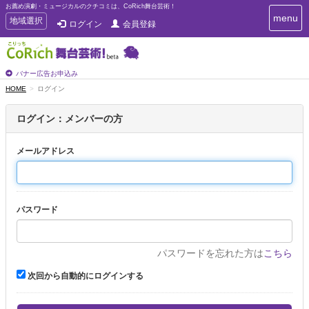
お薦め演劇・ミュージカルのクチコミは、CoRich舞台芸術！
T
menu
T
地域選択
ログイン
会員登録
o
o
g
g
g
g
l
l
バナー広告お申込み
e
e
HOME
ログイン
n
n
a
a
v
ログイン：メンバーの方
i
v
g
i
a
メールアドレス
g
t
a
i
t
o
n
i
パスワード
o
n
パスワードを忘れた方は
こちら
次回から自動的にログインする