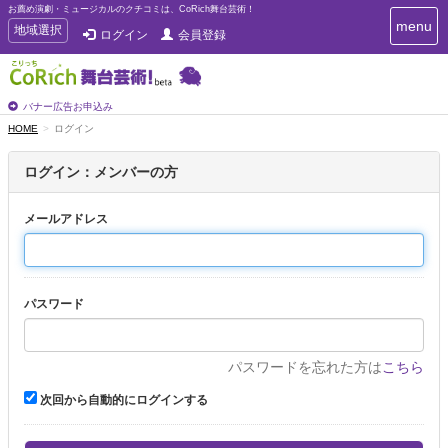
お薦め演劇・ミュージカルのクチコミは、CoRich舞台芸術！
T
menu
T
地域選択
ログイン
会員登録
o
o
g
g
g
g
l
l
バナー広告お申込み
e
e
HOME
ログイン
n
n
a
a
v
ログイン：メンバーの方
i
v
g
i
a
メールアドレス
g
t
a
i
t
o
n
i
パスワード
o
n
パスワードを忘れた方は
こちら
次回から自動的にログインする