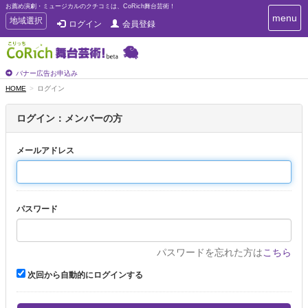
お薦め演劇・ミュージカルのクチコミは、CoRich舞台芸術！
T
menu
T
地域選択
ログイン
会員登録
o
o
g
g
g
g
l
l
バナー広告お申込み
e
e
HOME
ログイン
n
n
a
a
v
ログイン：メンバーの方
i
v
g
i
a
メールアドレス
g
t
a
i
t
o
n
i
パスワード
o
n
パスワードを忘れた方は
こちら
次回から自動的にログインする