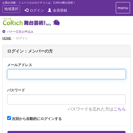
お薦め演劇・ミュージカルのクチコミは、CoRich舞台芸術！
T
menu
T
地域選択
ログイン
会員登録
o
o
g
g
g
g
l
l
バナー広告お申込み
e
e
HOME
ログイン
n
n
a
a
v
ログイン：メンバーの方
i
v
g
i
a
メールアドレス
g
t
a
i
t
o
n
i
パスワード
o
n
パスワードを忘れた方は
こちら
次回から自動的にログインする