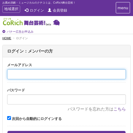
お薦め演劇・ミュージカルのクチコミは、CoRich舞台芸術！
T
menu
T
地域選択
ログイン
会員登録
o
o
g
g
g
g
l
l
バナー広告お申込み
e
e
HOME
ログイン
n
n
a
a
v
ログイン：メンバーの方
i
v
g
i
a
メールアドレス
g
t
a
i
t
o
n
i
パスワード
o
n
パスワードを忘れた方は
こちら
次回から自動的にログインする