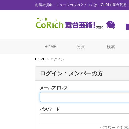
お薦め演劇・ミュージカルのクチコミは、CoRich舞台芸術
HOME
公演
検索
HOME
ログイン
ログイン：メンバーの方
メールアドレス
パスワード
パスワードを忘