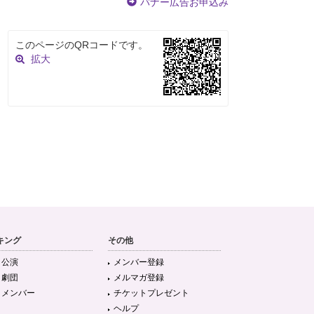
バナー広告お申込み
このページのQRコードです。
拡大
キング
その他
目公演
メンバー登録
目劇団
メルマガ登録
目メンバー
チケットプレゼント
ヘルプ