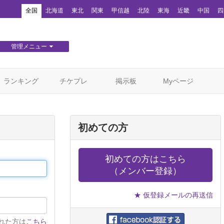
！
全国
北海道
東北
関東
甲信越
北陸
東海
近畿
中国
四
管理メニュー
団体WEBサイト管理
顧客管理
ランキング
チケプレ
掲示板
Myページ
初めての方
初めての方はこちら
（メンバー登録）
★ 仮登録メールの再送信
れた方は
こちら