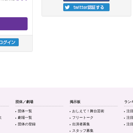
団体／劇場
掲示板
ラン
団体一覧
おしえて！舞台芸術
注
ミ
劇場一覧
フリートーク
注
団体の登録
出演者募集
注
スタッフ募集