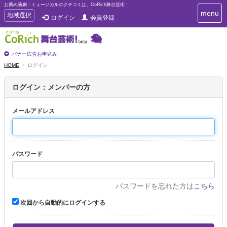
お薦め演劇・ミュージカルのクチコミは、CoRich舞台芸術！
T
menu
T
地域選択
ログイン
会員登録
o
o
g
g
g
g
l
l
バナー広告お申込み
e
e
HOME
ログイン
n
n
a
a
v
ログイン：メンバーの方
i
v
g
i
a
メールアドレス
g
t
a
i
t
o
n
i
パスワード
o
n
パスワードを忘れた方は
こちら
次回から自動的にログインする