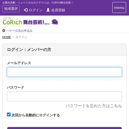
お薦め演劇・ミュージカルのクチコミは、CoRich舞台芸術！
T
menu
T
地域選択
ログイン
会員登録
o
o
g
g
g
g
l
l
バナー広告お申込み
e
e
HOME
ログイン
n
n
a
a
v
ログイン：メンバーの方
i
v
g
i
a
メールアドレス
g
t
a
i
t
o
n
i
パスワード
o
n
パスワードを忘れた方は
こちら
次回から自動的にログインする