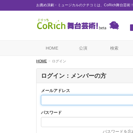
お薦め演劇・ミュージカルのクチコミは、CoRich舞台芸術
HOME
公演
検索
HOME
ログイン
ログイン：メンバーの方
メールアドレス
パスワード
パスワードを忘