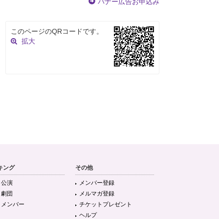
バナー広告お申込み
このページのQRコードです。
拡大
キング
その他
目公演
メンバー登録
目劇団
メルマガ登録
目メンバー
チケットプレゼント
ヘルプ