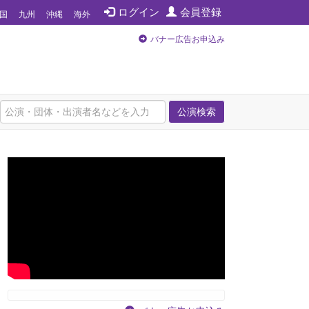
ログイン
会員登録
国
九州
沖縄
海外
バナー広告お申込み
公演検索