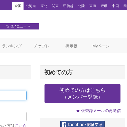
！
全国
北海道
東北
関東
甲信越
北陸
東海
近畿
中国
四
管理メニュー
団体WEBサイト管理
顧客管理
ランキング
チケプレ
掲示板
Myページ
初めての方
初めての方はこちら
（メンバー登録）
★ 仮登録メールの再送信
れた方は
こちら