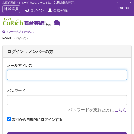
お薦め演劇・ミュージカルのクチコミは、CoRich舞台芸術！
T
menu
T
地域選択
ログイン
会員登録
o
o
g
g
g
g
l
l
バナー広告お申込み
e
e
HOME
ログイン
n
n
a
a
v
ログイン：メンバーの方
i
v
g
i
a
メールアドレス
g
t
a
i
t
o
n
i
パスワード
o
n
パスワードを忘れた方は
こちら
次回から自動的にログインする