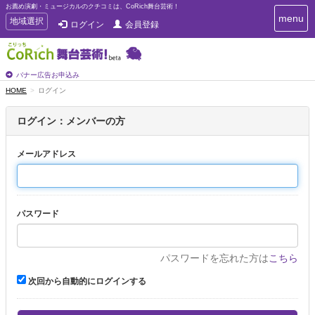
お薦め演劇・ミュージカルのクチコミは、CoRich舞台芸術！
T
menu
T
地域選択
ログイン
会員登録
o
o
g
g
g
g
l
l
バナー広告お申込み
e
e
HOME
ログイン
n
n
a
a
v
ログイン：メンバーの方
i
v
g
i
a
メールアドレス
g
t
a
i
t
o
n
i
パスワード
o
n
パスワードを忘れた方は
こちら
次回から自動的にログインする