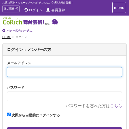
お薦め演劇・ミュージカルのクチコミは、CoRich舞台芸術！
T
menu
T
地域選択
ログイン
会員登録
o
o
g
g
g
g
l
l
バナー広告お申込み
e
e
HOME
ログイン
n
n
a
a
v
ログイン：メンバーの方
i
v
g
i
a
メールアドレス
g
t
a
i
t
o
n
i
パスワード
o
n
パスワードを忘れた方は
こちら
次回から自動的にログインする