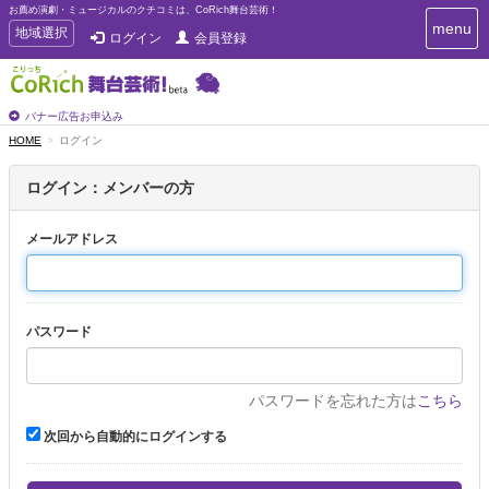
お薦め演劇・ミュージカルのクチコミは、CoRich舞台芸術！
T
menu
T
地域選択
ログイン
会員登録
o
o
g
g
g
g
l
l
バナー広告お申込み
e
e
HOME
ログイン
n
n
a
a
v
ログイン：メンバーの方
i
v
g
i
a
メールアドレス
g
t
a
i
t
o
n
i
パスワード
o
n
パスワードを忘れた方は
こちら
次回から自動的にログインする