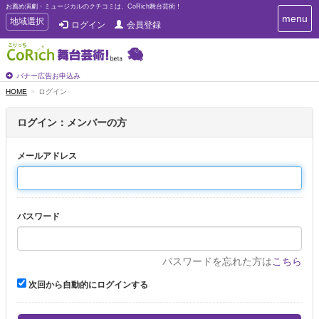
お薦め演劇・ミュージカルのクチコミは、CoRich舞台芸術！
T
menu
T
地域選択
ログイン
会員登録
o
o
g
g
g
g
l
l
バナー広告お申込み
e
e
HOME
ログイン
n
n
a
a
v
ログイン：メンバーの方
i
v
g
i
a
メールアドレス
g
t
a
i
t
o
n
i
パスワード
o
n
パスワードを忘れた方は
こちら
次回から自動的にログインする