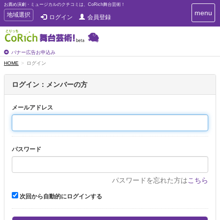
お薦め演劇・ミュージカルのクチコミは、CoRich舞台芸術！
T
menu
T
地域選択
ログイン
会員登録
o
o
g
g
g
g
l
l
バナー広告お申込み
e
e
HOME
ログイン
n
n
a
a
v
ログイン：メンバーの方
i
v
g
i
a
メールアドレス
g
t
a
i
t
o
n
i
パスワード
o
n
パスワードを忘れた方は
こちら
次回から自動的にログインする