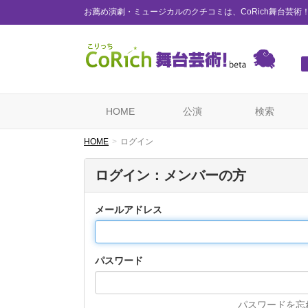
お薦め演劇・ミュージカルのクチコミは、CoRich舞台芸術
HOME
公演
検索
HOME
ログイン
ログイン：メンバーの方
メールアドレス
パスワード
パスワードを忘