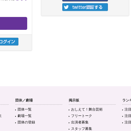
団体／劇場
掲示板
ラン
団体一覧
おしえて！舞台芸術
注
ミ
劇場一覧
フリートーク
注
団体の登録
出演者募集
注
スタッフ募集