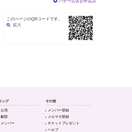
バナー広告お申込み
このページのQRコードです。
拡大
キング
その他
目公演
メンバー登録
目劇団
メルマガ登録
目メンバー
チケットプレゼント
ヘルプ