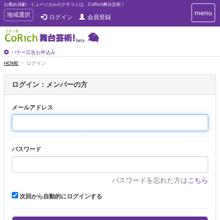
お薦め演劇・ミュージカルのクチコミは、CoRich舞台芸術！
T
menu
T
地域選択
ログイン
会員登録
o
o
g
g
g
g
l
l
バナー広告お申込み
e
e
HOME
ログイン
n
n
a
a
v
ログイン：メンバーの方
i
v
g
i
a
メールアドレス
g
t
a
i
t
o
n
i
パスワード
o
n
パスワードを忘れた方は
こちら
次回から自動的にログインする