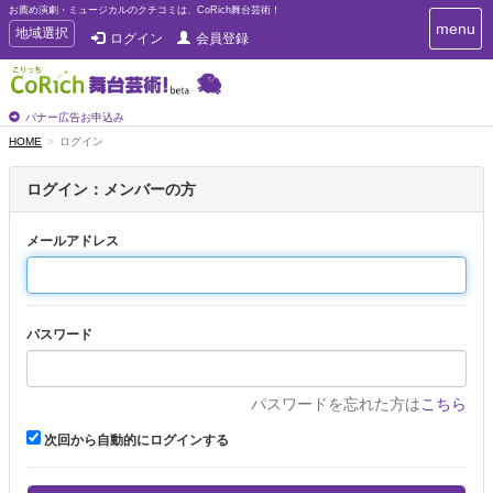
お薦め演劇・ミュージカルのクチコミは、CoRich舞台芸術！
T
menu
T
地域選択
ログイン
会員登録
o
o
g
g
g
g
l
l
バナー広告お申込み
e
e
HOME
ログイン
n
n
a
a
v
ログイン：メンバーの方
i
v
g
i
a
メールアドレス
g
t
a
i
t
o
n
i
パスワード
o
n
パスワードを忘れた方は
こちら
次回から自動的にログインする