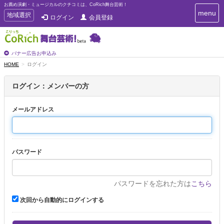
お薦め演劇・ミュージカルのクチコミは、CoRich舞台芸術！
T
menu
T
地域選択
ログイン
会員登録
o
o
g
g
g
g
l
l
バナー広告お申込み
e
e
HOME
ログイン
n
n
a
a
v
ログイン：メンバーの方
i
v
g
i
a
メールアドレス
g
t
a
i
t
o
n
i
パスワード
o
n
パスワードを忘れた方は
こちら
次回から自動的にログインする