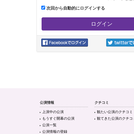
次回から自動的にログインする
公演情報
クチコミ
上演中の公演
観たい公演のクチコミ
もうすぐ開幕の公演
観てきた公演のクチコ
公演一覧
公演情報の登録