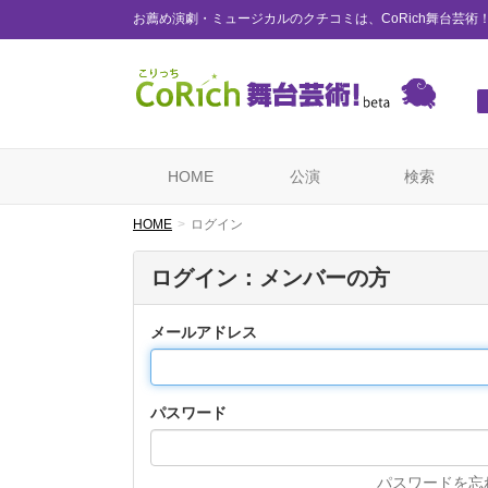
お薦め演劇・ミュージカルのクチコミは、CoRich舞台芸術
HOME
公演
検索
HOME
ログイン
ログイン：メンバーの方
メールアドレス
パスワード
パスワードを忘