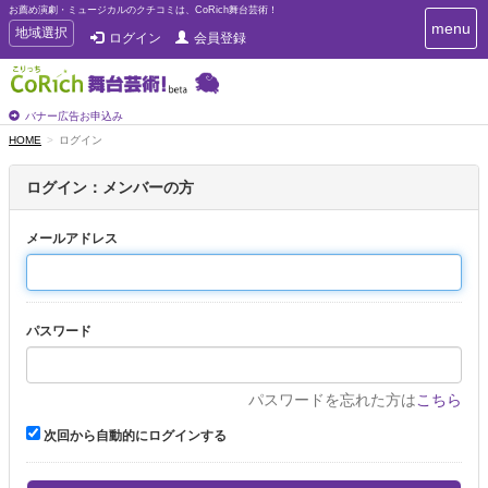
お薦め演劇・ミュージカルのクチコミは、CoRich舞台芸術！
T
menu
T
地域選択
ログイン
会員登録
o
o
g
g
g
g
l
l
バナー広告お申込み
e
e
HOME
ログイン
n
n
a
a
v
ログイン：メンバーの方
i
v
g
i
a
メールアドレス
g
t
a
i
t
o
n
i
パスワード
o
n
パスワードを忘れた方は
こちら
次回から自動的にログインする