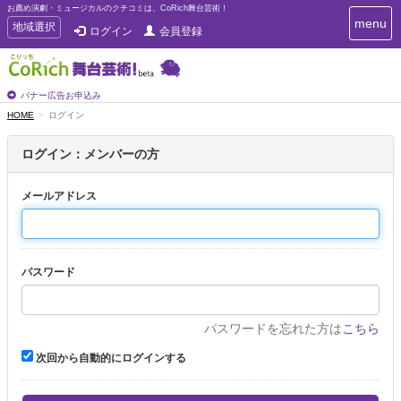
お薦め演劇・ミュージカルのクチコミは、CoRich舞台芸術！
T
menu
T
地域選択
ログイン
会員登録
o
o
g
g
g
g
l
l
バナー広告お申込み
e
e
HOME
ログイン
n
n
a
a
v
ログイン：メンバーの方
i
v
g
i
a
メールアドレス
g
t
a
i
t
o
n
i
パスワード
o
n
パスワードを忘れた方は
こちら
次回から自動的にログインする