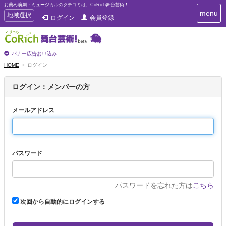
お薦め演劇・ミュージカルのクチコミは、CoRich舞台芸術！
T
menu
T
地域選択
ログイン
会員登録
o
o
g
g
g
g
l
l
バナー広告お申込み
e
e
HOME
ログイン
n
n
a
a
v
ログイン：メンバーの方
i
v
g
i
a
メールアドレス
g
t
a
i
t
o
n
i
パスワード
o
n
パスワードを忘れた方は
こちら
次回から自動的にログインする