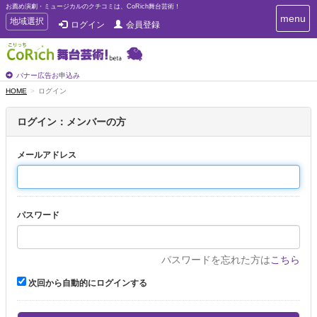
お薦め演劇・ミュージカルのクチコミは、CoRich舞台芸術！
T
menu
T
地域選択
ログイン
会員登録
o
o
g
g
g
g
l
l
バナー広告お申込み
e
e
HOME
ログイン
n
n
a
a
v
ログイン：メンバーの方
i
v
g
i
a
メールアドレス
g
t
a
i
t
o
n
i
パスワード
o
n
パスワードを忘れた方は
こちら
次回から自動的にログインする