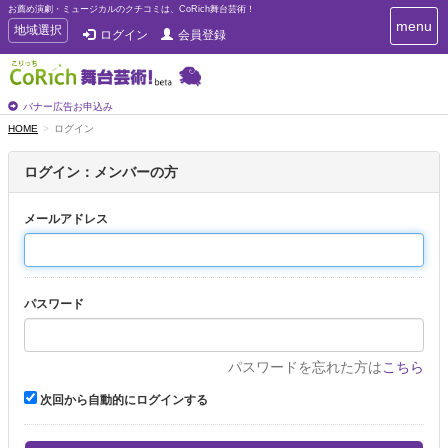
お薦め演劇・ミュージカルのクチコミは、CoRich舞台芸術！
T
menu
T
地域選択
ログイン
会員登録
o
o
g
g
g
g
l
l
バナー広告お申込み
e
e
HOME
ログイン
n
n
a
a
v
ログイン：メンバーの方
i
v
g
i
a
メールアドレス
g
t
a
i
t
o
n
i
パスワード
o
n
パスワードを忘れた方は
こちら
次回から自動的にログインする