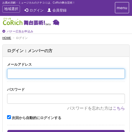
お薦め演劇・ミュージカルのクチコミは、CoRich舞台芸術！
T
menu
T
地域選択
ログイン
会員登録
o
o
g
g
g
g
l
l
バナー広告お申込み
e
e
HOME
ログイン
n
n
a
a
v
ログイン：メンバーの方
i
v
g
i
a
メールアドレス
g
t
a
i
t
o
n
i
パスワード
o
n
パスワードを忘れた方は
こちら
次回から自動的にログインする