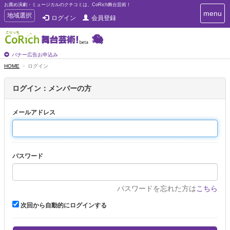
お薦め演劇・ミュージカルのクチコミは、CoRich舞台芸術！
T
menu
T
地域選択
ログイン
会員登録
o
o
g
g
g
g
l
l
バナー広告お申込み
e
e
HOME
ログイン
n
n
a
a
v
ログイン：メンバーの方
i
v
g
i
a
メールアドレス
g
t
a
i
t
o
n
i
パスワード
o
n
パスワードを忘れた方は
こちら
次回から自動的にログインする