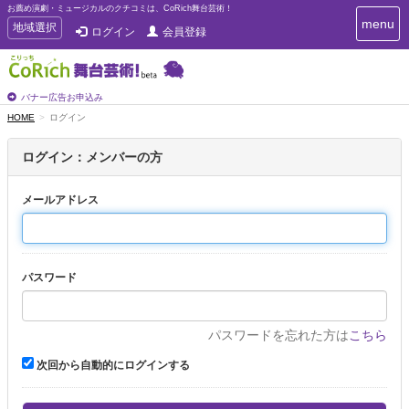
お薦め演劇・ミュージカルのクチコミは、CoRich舞台芸術！
T
menu
T
地域選択
ログイン
会員登録
o
o
g
g
g
g
l
l
バナー広告お申込み
e
e
HOME
ログイン
n
n
a
a
v
ログイン：メンバーの方
i
v
g
i
a
メールアドレス
g
t
a
i
t
o
n
i
パスワード
o
n
パスワードを忘れた方は
こちら
次回から自動的にログインする