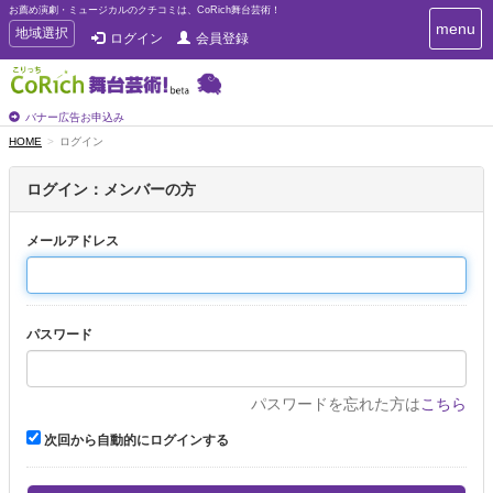
お薦め演劇・ミュージカルのクチコミは、CoRich舞台芸術！
T
menu
T
地域選択
ログイン
会員登録
o
o
g
g
g
g
l
l
バナー広告お申込み
e
e
HOME
ログイン
n
n
a
a
v
ログイン：メンバーの方
i
v
g
i
a
メールアドレス
g
t
a
i
t
o
n
i
パスワード
o
n
パスワードを忘れた方は
こちら
次回から自動的にログインする