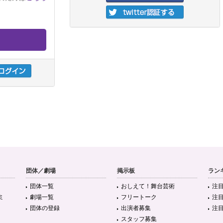
団体／劇場
掲示板
ラン
団体一覧
おしえて！舞台芸術
注
ミ
劇場一覧
フリートーク
注
団体の登録
出演者募集
注
スタッフ募集