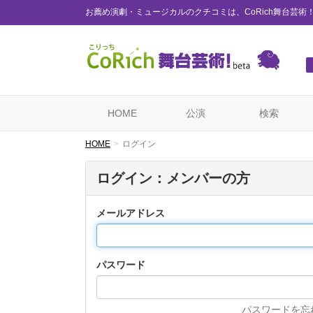
お薦め演劇・ミュージカルのクチコミは、CoRich舞台芸術
HOME
公演
検索
HOME
ログイン
ログイン：メンバーの方
メールアドレス
パスワード
パスワードを忘