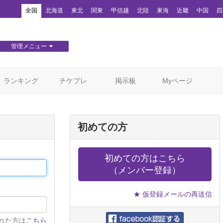
！
全国
北海道
東北
関東
甲信越
北陸
東海
近畿
中国
四
管理メニュー
団体WEBサイト管理
顧客管理
ランキング
チケプレ
掲示板
Myページ
初めての方
初めての方はこちら
（メンバー登録）
★ 仮登録メールの再送信
れた方は
こちら