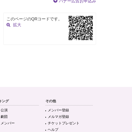
バナー広告お申込み
このページのQRコードです。
拡大
キング
その他
目公演
メンバー登録
目劇団
メルマガ登録
目メンバー
チケットプレゼント
ヘルプ