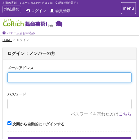
お薦め演劇・ミュージカルのクチコミは、CoRich舞台芸術！
T
menu
T
地域選択
ログイン
会員登録
o
o
g
g
g
g
l
l
バナー広告お申込み
e
e
HOME
ログイン
n
n
a
a
v
ログイン：メンバーの方
i
v
g
i
a
メールアドレス
g
t
a
i
t
o
n
i
パスワード
o
n
パスワードを忘れた方は
こちら
次回から自動的にログインする