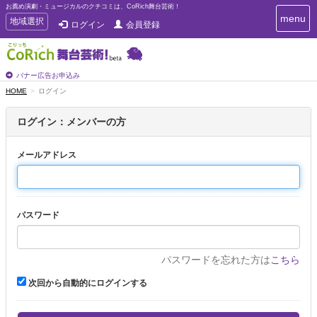
お薦め演劇・ミュージカルのクチコミは、CoRich舞台芸術！
T
menu
T
地域選択
ログイン
会員登録
o
o
g
g
g
g
l
l
バナー広告お申込み
e
e
HOME
ログイン
n
n
a
a
v
ログイン：メンバーの方
i
v
g
i
a
メールアドレス
g
t
a
i
t
o
n
i
パスワード
o
n
パスワードを忘れた方は
こちら
次回から自動的にログインする