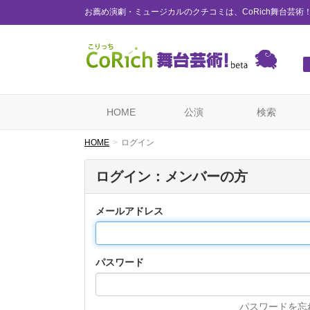
お薦め演劇・ミュージカルのクチコミは、CoRich舞台芸術
HOME
公演
検索
HOME
ログイン
ログイン：メンバーの方
メールアドレス
パスワード
パスワードを忘