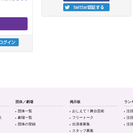
団体／劇場
掲示板
ラン
団体一覧
おしえて！舞台芸術
注
ミ
劇場一覧
フリートーク
注
団体の登録
出演者募集
注
スタッフ募集