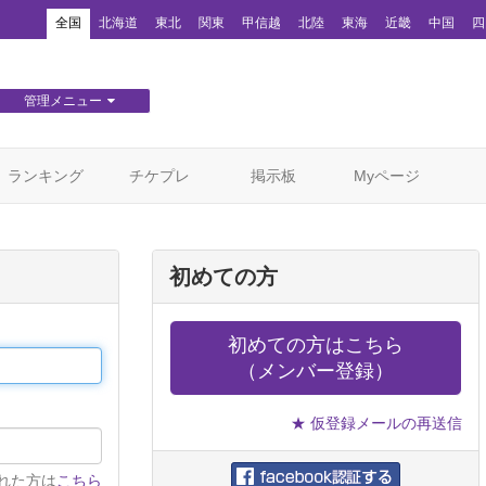
！
全国
北海道
東北
関東
甲信越
北陸
東海
近畿
中国
四
管理メニュー
団体WEBサイト管理
顧客管理
ランキング
チケプレ
掲示板
Myページ
初めての方
初めての方はこちら
（メンバー登録）
★ 仮登録メールの再送信
れた方は
こちら