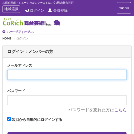
お薦め演劇・ミュージカルのクチコミは、CoRich舞台芸術！
T
menu
T
地域選択
ログイン
会員登録
o
o
g
g
g
g
l
l
バナー広告お申込み
e
e
HOME
ログイン
n
n
a
a
v
ログイン：メンバーの方
i
v
g
i
a
メールアドレス
g
t
a
i
t
o
n
i
パスワード
o
n
パスワードを忘れた方は
こちら
次回から自動的にログインする